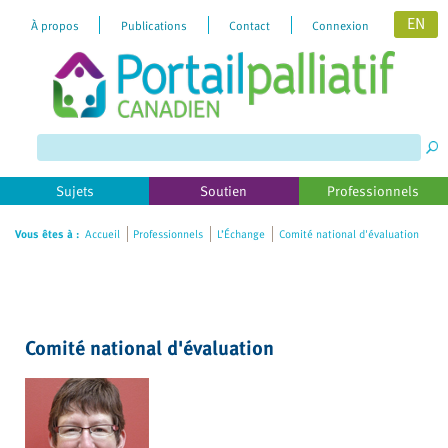
EN
À propos
Publications
Contact
Connexion
Please
note:
This
website
includes
Sujets
Soutien
Professionnels
an
accessibility
Vous êtes à :
Accueil
Professionnels
L’Échange
Comité national d'évaluation
system.
Comité national d'évaluation