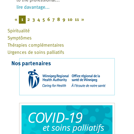
lire davantage...
«
1
2
3
4
5
6
7
8
9
10
11
»
Spiritualité
Symptômes
Thérapies complémentaires
Urgences de soins palliatifs
Nos partenaires