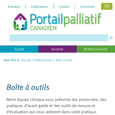
EN
À propos
Publications
Contact
Connexion
Please
note:
This
website
includes
Sujets
Soutien
Professionnels
an
accessibility
Vous êtes à :
Accueil
Professionnels
Boîte à outils
system.
Boîte à outils
Notre équipe clinique vous présente des protocoles, des
pratiques d’avant-garde et des outils de mesure et
d’évaluation qui vous aideront dans votre pratique.