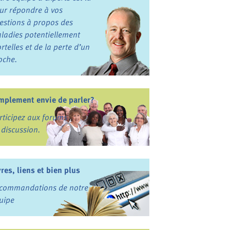
ur répondre à vos
estions à propos des
ladies potentiellement
rtelles et de la perte d’un
oche.
mplement envie de parler?
rticipez aux forums
 discussion.
vres, liens et bien plus
commandations de notre
uipe