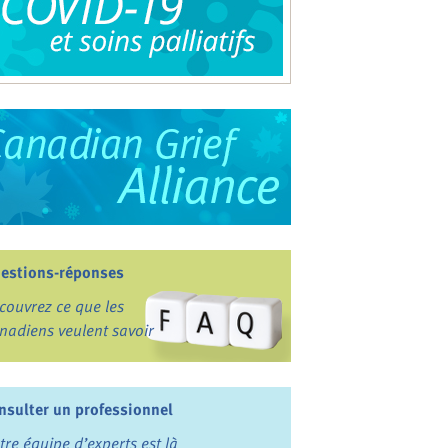
estions-réponses
couvrez ce que les
nadiens veulent savoir
nsulter un professionnel
tre équipe d’experts est là