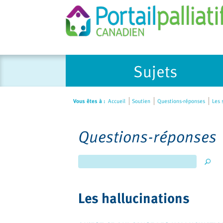
Please
Sujets
note:
This
website
Vous êtes à :
Accueil
Soutien
Questions-réponses
Les 
includes
an
accessibility
Questions-réponses
system.
Press
Control-
F11
to
Les hallucinations
adjust
the