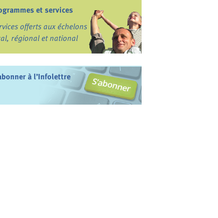
ogrammes et services
rvices offerts aux échelons
cal, régional et national
abonner à l’Infolettre