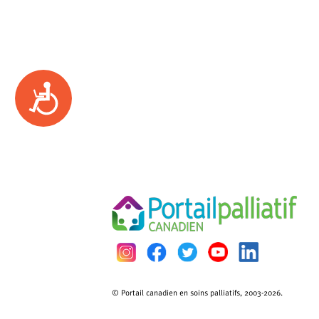
Accessibility
© Portail canadien en soins palliatifs, 2003-2026.