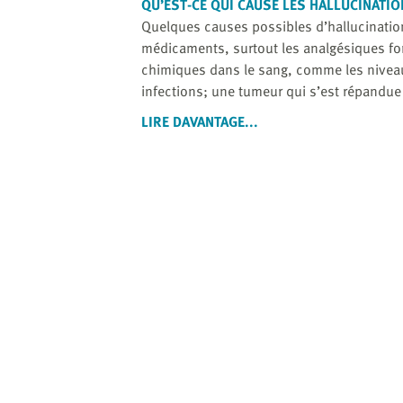
website
QU’EST-CE QUI CAUSE LES
HALLUCINATIO
to
Quelques causes possibles d’hallucination
the
médicaments, surtout les analgésiques fo
visually
chimiques dans le sang, comme les niveau
impaired
infections; une tumeur qui s’est répandue 
who
LIRE DAVANTAGE...
are
using
a
screen
reader;
Press
Control-
F10
to
open
an
accessibility
menu.