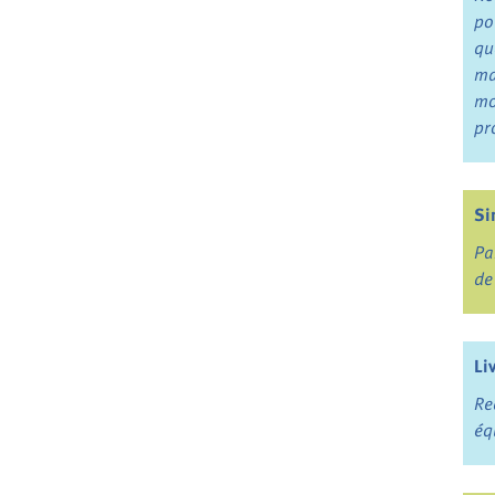
po
qu
ma
mo
pr
Si
Pa
de
Li
Re
éq