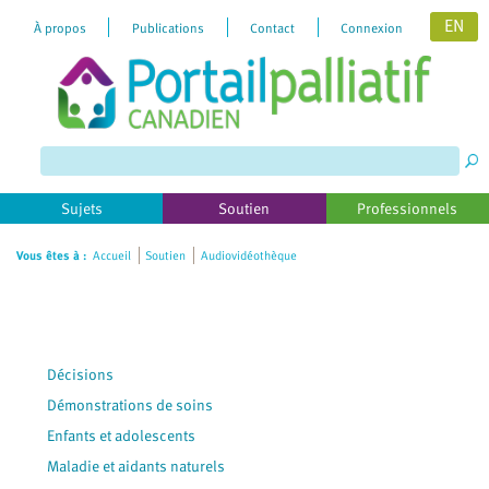
EN
À propos
Publications
Contact
Connexion
Please
note:
This
website
includes
Sujets
Soutien
Professionnels
an
accessibility
Vous êtes à :
Accueil
Soutien
Audiovidéothèque
system.
Décisions
Démonstrations de soins
Enfants et adolescents
Maladie et aidants naturels