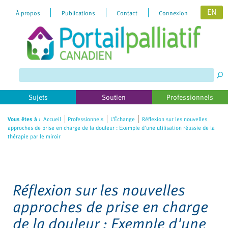
EN
À propos
Publications
Contact
Connexion
Please
note:
This
website
includes
Sujets
Soutien
Professionnels
an
accessibility
Vous êtes à :
Accueil
Professionnels
L’Échange
Réflexion sur les nouvelles
approches de prise en charge de la douleur : Exemple d'une utilisation réussie de la
system.
thérapie par le miroir
Réflexion sur les nouvelles
approches de prise en charge
de la douleur : Exemple d'une