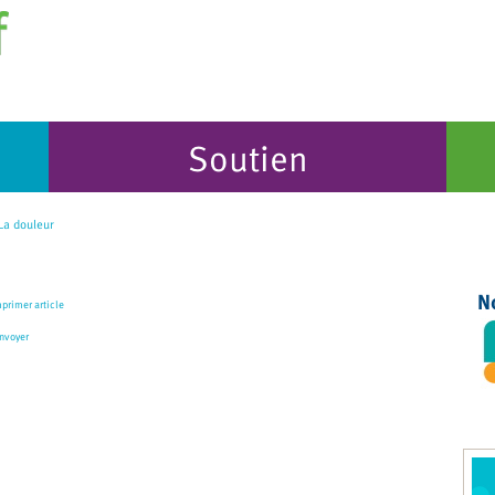
Soutien
a douleur
N
primer article
nvoyer