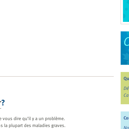
Qu
Dé
Ca
r
?
Co
e vous dire qu’il y a un problème.
s la plupart des maladies graves.
No