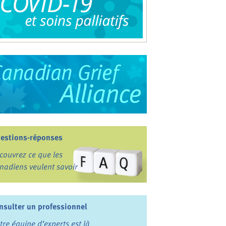
estions-réponses
couvrez ce que les
nadiens veulent savoir
nsulter un professionnel
tre équipe d’experts est là