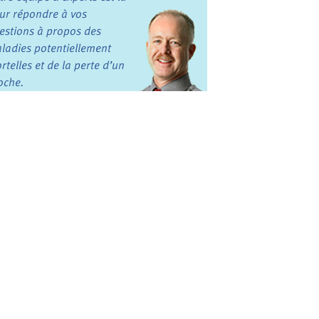
ur répondre à vos
estions à propos des
ladies potentiellement
rtelles et de la perte d’un
oche.
mplement envie de parler?
rticipez aux forums
 discussion.
vres, liens et bien plus
commandations de notre
uipe