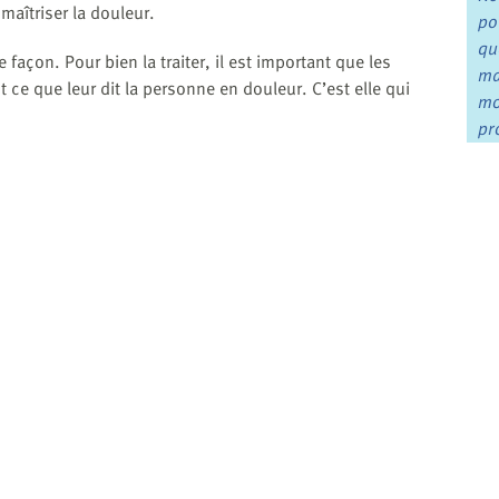
 maîtriser la douleur.
po
qu
açon. Pour bien la traiter, il est important que les
ma
t ce que leur dit la personne en douleur. C’est elle qui
mo
pr
s
hysiques :
Si
 les tissus conjonctifs (p. ex.
ligaments
).
Pa
de
partie du corps qui ne semble pas reliée à l’organe
référée
.
Li
a douleur dans le cou et le bras gauche.
Re
éq
es tissus conjonctifs
x
tissus conjonctifs
causent généralement une douleur