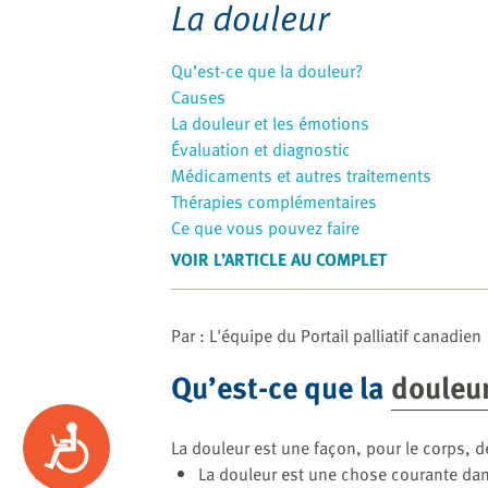
website
La douleur
to
the
Qu’est-ce que la douleur?
visually
Causes
impaired
La douleur et les émotions
who
Évaluation et diagnostic
are
Médicaments et autres traitements
using
Thérapies complémentaires
a
Ce que vous pouvez faire
screen
VOIR L’ARTICLE AU COMPLET
reader;
Press
Control-
Par : L'équipe du Portail palliatif canadien
F10
to
Qu’est-ce que la
douleu
open
an
Accessibility
accessibility
La douleur est une façon, pour le corps, d
menu.
La douleur est une chose courante dan