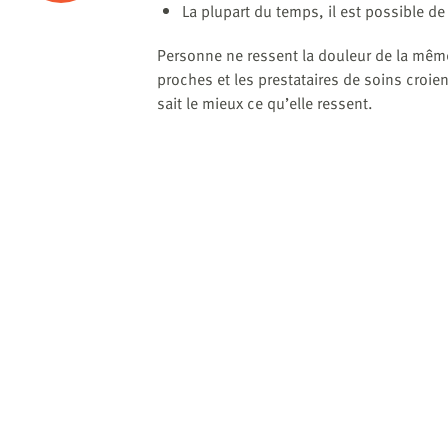
La plupart du temps, il est possible de
Personne ne ressent la douleur de la même f
proches et les prestataires de soins croien
sait le mieux ce qu’elle ressent.
Les types de douleurs physique
Il y a trois principaux types de douleurs p
Douleur touchant les os, les muscles et
Douleur touchant les organes.
Douleur touchant les nerfs.
Parfois, la douleur est ressentie dans une 
malade. C’est ce qu’on appelle la
douleur 
Par exemple, l’
angine
peut causer de l
Douleur touchant les os, les muscles et l
Les dommages aux os, aux muscles et au